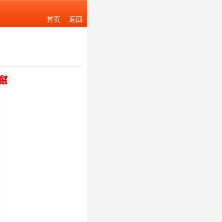
首页
返回