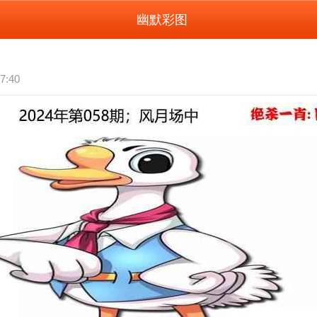
幽默彩图
7:40