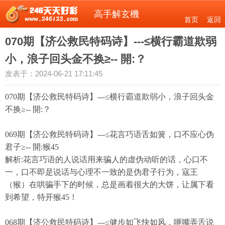
高手解玄機
首页
返回
070期【济公救民特码诗】---≤横行霸道欺弱
小，浪子回头金不换≥-- 開:？
发表于：2024-06-21 17:11:45
070期【济公救民特码诗】---≤横行霸道欺弱小，浪子回头金
不换≥-- 開:？
069期【济公救民特码诗】---≤花言巧语舌如簧，口不应心伪
君子≥-- 開:猴45
解析:花言巧语的人说话用来骗人的虚伪动听的话，心口不
一，口不即是说话与心理不一致的是伪君子行为，寇王
（猴）在哄骗手下的时候，总是画着很大的大饼，让属下看
到希望，特开猴45！
068期【济公救民特码诗】---≤健步如飞快如风，咂嘴弄舌说