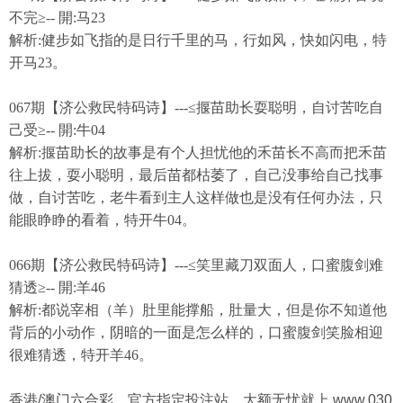
不完≥-- 開:马23
解析:健步如飞指的是日行千里的马，行如风，快如闪电，特
开马23。
067期【济公救民特码诗】---≤揠苗助长耍聪明，自讨苦吃自
己受≥-- 開:牛04
解析:揠苗助长的故事是有个人担忧他的禾苗长不高而把禾苗
往上拔，耍小聪明，最后苗都枯萎了，自己没事给自己找事
做，自讨苦吃，老牛看到主人这样做也是没有任何办法，只
能眼睁睁的看着，特开牛04。
066期【济公救民特码诗】---≤笑里藏刀双面人，口蜜腹剑难
猜透≥-- 開:羊46
解析:都说宰相（羊）肚里能撑船，肚量大，但是你不知道他
背后的小动作，阴暗的一面是怎么样的，口蜜腹剑笑脸相迎
很难猜透，特开羊46。
香港/澳门六合彩，官方指定投注站，大额无忧就上 www.030