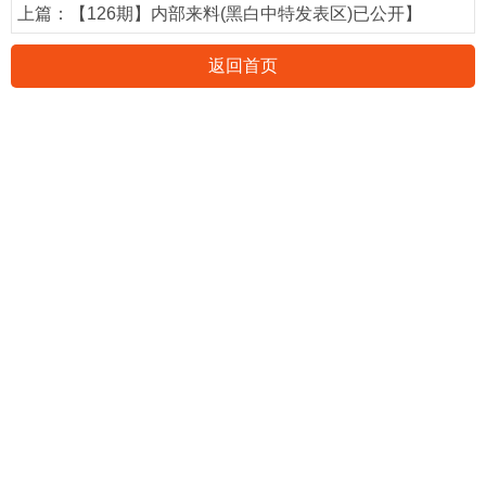
上篇：
【126期】内部来料(黑白中特发表区)已公开】
返回首页